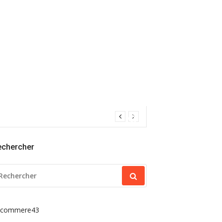
echercher
ECHERCHER
OUR
acommere43