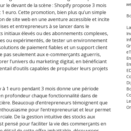
we
sur le devant de la scène : Shopify propose 3 mois
 1 euro. Cette promotion, bien plus qu’un simple
Bo
on de site web en une aventure accessible et incite
ises et entrepreneurs à se lancer dans le
La
ûts initiaux élevés ou des abonnements complexes,
In
In
ces ou expérimentés, de tester un environnement
Gr
olutions de paiement fiables et un support client
eT
esse pas seulement aux e-commerçants aguerris,
En
rer l’univers du marketing digital, en bénéficiant
Em
tail d’outils capables de propulser leurs projets
ED
Co
Di
 à 1 euro pendant 3 mois donne une période
Bo
Co
en profondeur chaque fonctionnalité dans de
Le
ncière. Beaucoup d’entrepreneurs témoignent que
O
r enthousiasme pour l’entrepreneuriat et leur permet
ciale. De la gestion intuitive des stocks aux
t pensé pour faciliter la vie des commerçants en
le détail de cette offre imbattable, découvrons