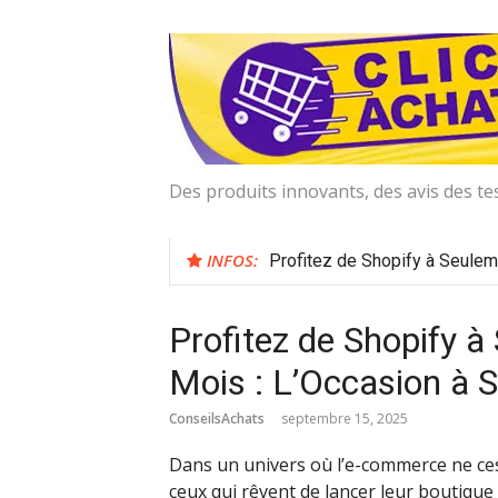
Aller
au
contenu
Des produits innovants, des avis des te
INFOS:
Profitez de Shopify à Seuleme
Profitez de Shopify à
Mois : L’Occasion à S
ConseilsAchats
septembre 15, 2025
Dans un univers où l’e-commerce ne ces
ceux qui rêvent de lancer leur boutique