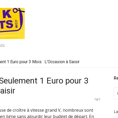
sts
nt 1 Euro pour 3 Mois : L’Occasion à Saisir
 Seulement 1 Euro pour 3
R
aisir
R
P
0
:
se de croître à vitesse grand V, nombreux sont
L
 en ligne sans alourdir leur budget de départ. En